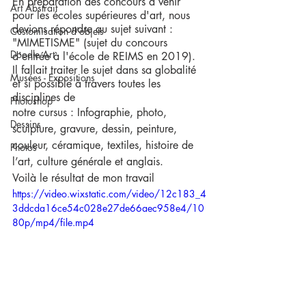
En préparation des concours à venir 
Art Abstrait
pour les écoles supérieures d'art, nous 
devions répondre au sujet suivant : 
Customisation d'objets
"MIMETISME" (sujet du concours 
Doodle Art
d'entrée à l'école de REIMS en 2019).
Il fallait traiter le sujet dans sa globalité 
Musées - Expositions
et si possible à travers toutes les 
disciplines de 
Photoshop
notre cursus : Infographie, photo, 
Dessins
sculpture, gravure, dessin, peinture, 
couleur, céramique, textiles, histoire de 
Photos
l’art, culture générale et anglais.
Voilà le résultat de mon travail
https://video.wixstatic.com/video/12c183_4
3ddcda16ce54c028e27de66aec958e4/10
80p/mp4/file.mp4