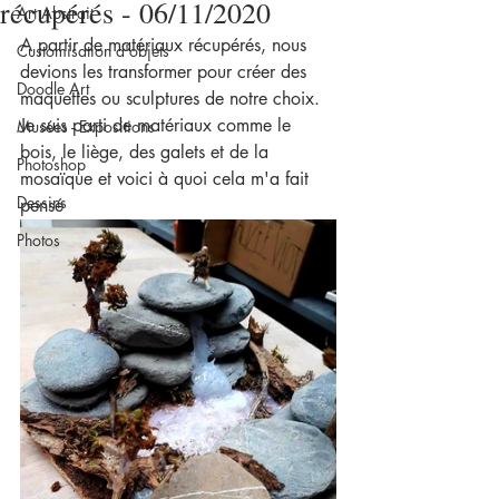
récupérés - 06/11/2020
Art Abstrait
A partir de matériaux récupérés, nous 
Customisation d'objets
devions les transformer pour créer des 
Doodle Art
maquettes ou sculptures de notre choix. 
Je suis parti de matériaux comme le 
Musées - Expositions
bois, le liège, des galets et de la 
Photoshop
mosaïque et voici à quoi cela m'a fait 
Dessins
pensé
Photos