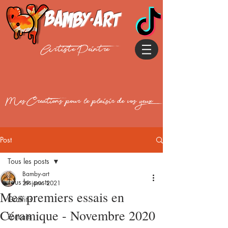
Bamby-art
Artiste Peintre
Mes Creations pour le plaisir de vos yeux
Post
Tous les posts
Bamby-art
Tous les posts
29 janv. 2021
Mes premiers essais en
Graffitis
Céramique - Novembre 2020
Portraits