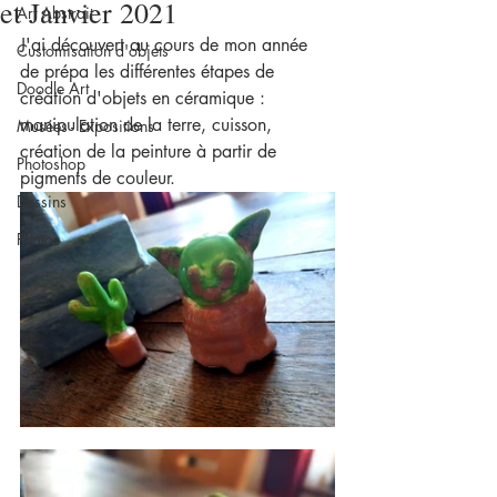
et Janvier 2021
Art Abstrait
J'ai découvert au cours de mon année 
Customisation d'objets
de prépa les différentes étapes de 
Doodle Art
création d'objets en céramique : 
manipulation de la terre, cuisson, 
Musées - Expositions
création de la peinture à partir de 
Photoshop
pigments de couleur. 
Dessins
Photos