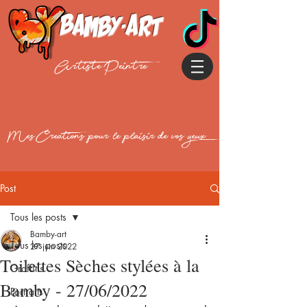
Bamby-art
Artiste Peintre
Mes Creations pour le plaisir de vos yeux
Post
Tous les posts
Bamby-art
Tous les posts
27 juin 2022
Toilettes Sèches stylées à la
Graffitis
Bamby - 27/06/2022
Portraits