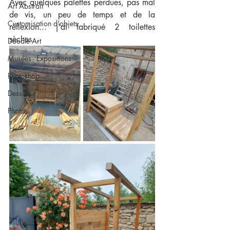
Avec quelques palettes perdues, pas mal 
Art Abstrait
de vis, un peu de temps et de la 
Customisation d'objets
réflexion... j'ai fabriqué 2 toilettes 
sèches...
Doodle Art
Musées - Expositions
Photoshop
Dessins
Photos