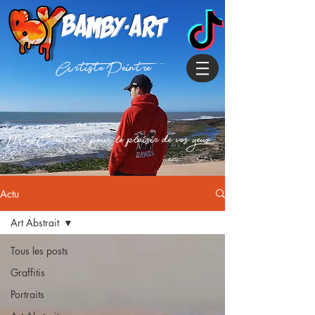
Bamby-art
Artiste Peintre
Mes Creations pour le plaisir de vos yeux
Actu
Art Abstrait
Tous les posts
Graffitis
Portraits