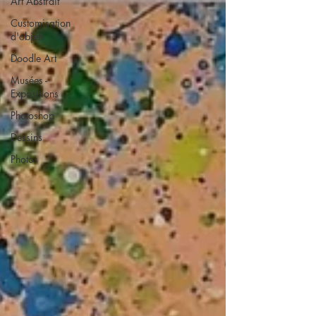
Art Abstrait
Customisation
d'objets
Doodle Art
Musées -
Expositions
Photoshop
Dessins
Photos