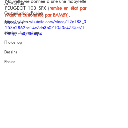
Nouvelle vie donnée à une une mobylette 
Art Abstrait
PEUGEOT 103 SPX (
remise en état par 
Customisation d'objets
Manu et customisée par BAMBY
).
https://video.wixstatic.com/video/12c183_3
Doodle Art
253a2862bc14c7da3b071053c4735ef/1
Musées - Expositions
080p/mp4/file.mp4
Photoshop
Dessins
Photos