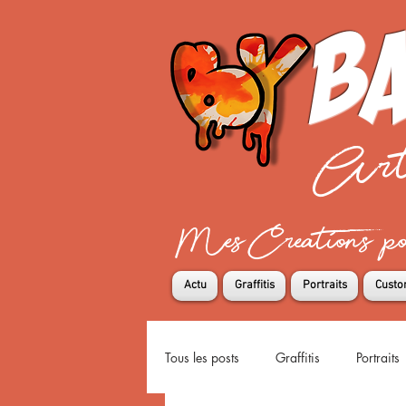
Ba
Art
Mes Creations pour
Actu
Graffitis
Portraits
Custo
Tous les posts
Graffitis
Portraits