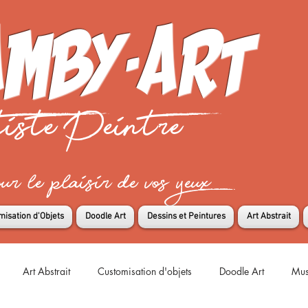
mby-art
iste Peintre
 le plaisir de vos yeux
misation d'Objets
Doodle Art
Dessins et Peintures
Art Abstrait
Art Abstrait
Customisation d'objets
Doodle Art
Mus