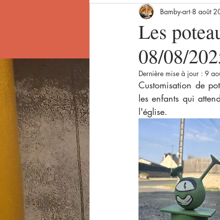
Bamby-art
8 août 
Photoshop
Dessins
Photos
Les poteau
08/08/202
Dernière mise à jour :
9 ao
Customisation de po
les enfants qui atten
l'église.